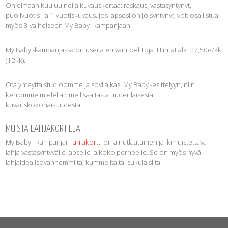
Ohjelmaan kuuluu neljä kuvauskertaa: raskaus, vastasyntynyt,
puolivuotis- ja 1-vuotiskuvaus. Jos lapsesi on jo syntynyt, voit osallistua
myös 3-vaiheiseen My Baby -kampanjaan.
My Baby -kampanjassa on useita eri vaihtoehtoja. Hinnat alk. 27,50e/kk
(12kk).
Ota yhteyttä studioomme ja sovi aikasi My Baby -esittelyyn, niin
kerromme mielellämme lisää tästä uudenlaisesta
kuvauskokonaisuudesta.
MUISTA LAHJAKORTILLA!
My Baby –kampanjan
lahjakortti
on ainutlaatuinen ja ikimuistettava
lahja vastasyntyvälle lapselle ja koko perheelle. Se on myös hyvä
lahjaidea isovanhemmilta, kummeilta tai sukulaisilta.