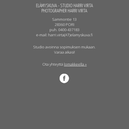
ELÄMYSKUVA - STUDIO HARRI VIRTA
PHOTOGRAPHER HARRI VIRTA
Sammontie 13
28360 PORI
puh. 0400-437183
e-mail: harri.virta(AT)elamyskuva.fi
Studio avoinna sopimuksen mukaan.
Varaa aikasi!
Ota yhteyttä
lomakkeella »