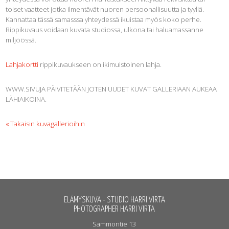
toiset vaatteet jotka ilmentävät nuoren persoonallisuutta ja tyyliä.
Kannattaa tässä samasssa yhteydessä ikuistaa myös koko perhe.
Rippikuvaus voidaan kuvata studiossa, ulkona tai haluamassanne
miljöössä.
Lahjakortti
rippikuvaukseen on ikimuistoinen lahja.
WWW.SIVUJA PÄIVITETÄÄN JOTEN UUDET KUVAT GALLERIAAN AUKEAA
LÄHIAIKOINA.
« Takaisin kuvagallerioihin
ELÄMYSKUVA - STUDIO HARRI VIRTA
PHOTOGRAPHER HARRI VIRTA
Sammontie 13