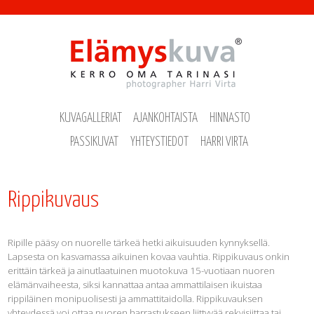
Hyppää pääsisältöön
KUVAGALLERIAT
AJANKOHTAISTA
HINNASTO
PASSIKUVAT
YHTEYSTIEDOT
HARRI VIRTA
Rippikuvaus
Ripille pääsy on nuorelle tärkeä hetki aikuisuuden kynnyksellä.
Lapsesta on kasvamassa aikuinen kovaa vauhtia. Rippikuvaus onkin
erittäin tärkeä ja ainutlaatuinen muotokuva 15-vuotiaan nuoren
elämänvaiheesta, siksi kannattaa antaa ammattilaisen ikuistaa
rippiläinen monipuolisesti ja ammattitaidolla. Rippikuvauksen
yhteydessä voi ottaa nuoren harrastukseen liittyvää rekvisiittaa tai