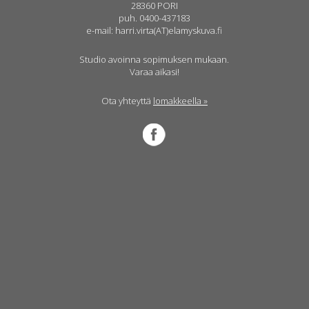
28360 PORI
puh. 0400-437183
e-mail: harri.virta(AT)elamyskuva.fi
Studio avoinna sopimuksen mukaan.
Varaa aikasi!
Ota yhteyttä
lomakkeella »